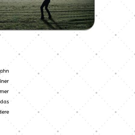
Bahn
iner
emer
 das
dere