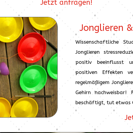
Jetzt anfragen!
Jonglieren &
Wissenschaftliche Stu
Jonglieren stressredu
positiv beeinflusst
positiven Effekten ve
regelmäßigem Jonglier
Gehirn nachweisbar! 
beschäftigt, tut etwas 
Je