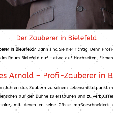
Der Zauberer in Bielefeld
erer in Bielefeld
? Dann sind Sie hier richtig. Denn Pro
n im Raum Bielefeld auf – etwa auf Hochzeiten, Firme
s Arnold – Profi-Zauberer in B
hn Jahren das Zaubern zu seinem Lebensmittelpunkt ma
Menschen auf der Bühne zu erstaunen und zu verblüffe
ire, mit denen er seine Gäste maßgeschneidert un