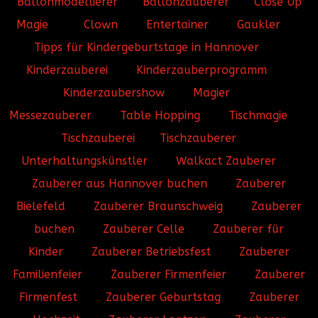
Ballonmodellierer
Ballonzauberer
Close Up
Magie
Clown
Entertainer
Gaukler
Tipps für Kindergeburtstage in Hannover
Kinderzauberei
Kinderzauberprogramm
Kinderzaubershow
Magier
Messezauberer
Table Hopping
Tischmagie
Tischzauberei
Tischzauberer
Unterhaltungskünstler
Walkact Zauberer
Zauberer aus Hannover buchen
Zauberer
Bielefeld
Zauberer Braunschweig
Zauberer
buchen
Zauberer Celle
Zauberer für
Kinder
Zauberer Betriebsfest
Zauberer
Familienfeier
Zauberer Firmenfeier
Zauberer
Firmenfest
Zauberer Geburtstag
Zauberer