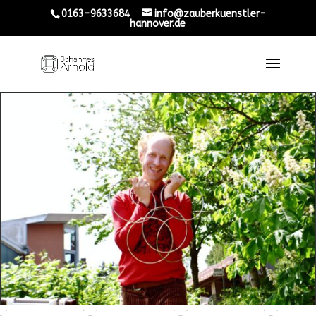
0163-9633684
info@zauberkuenstler-
hannover.de